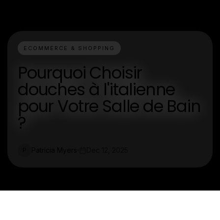
ECOMMERCE & SHOPPING
Pourquoi Choisir
douches à l'italienne
pour Votre Salle de Bain
?
Patricia Myers
Dec 12, 2025
P