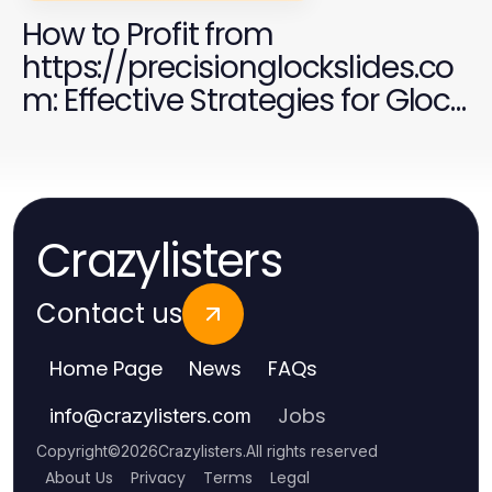
How to Profit from
https://precisionglockslides.co
m: Effective Strategies for Glock
Customization in 2026
Crazylisters
Contact us
Home Page
News
FAQs
Jobs
info
@
crazylisters.com
Copyright
©
2026
Crazylisters
.
All rights reserved
About Us
Privacy
Terms
Legal