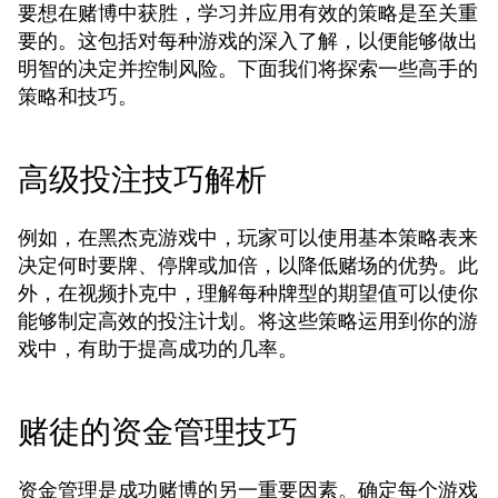
要想在赌博中获胜，学习并应用有效的策略是至关重
要的。这包括对每种游戏的深入了解，以便能够做出
明智的决定并控制风险。下面我们将探索一些高手的
策略和技巧。
高级投注技巧解析
例如，在黑杰克游戏中，玩家可以使用基本策略表来
决定何时要牌、停牌或加倍，以降低赌场的优势。此
外，在视频扑克中，理解每种牌型的期望值可以使你
能够制定高效的投注计划。将这些策略运用到你的游
戏中，有助于提高成功的几率。
赌徒的资金管理技巧
资金管理是成功赌博的另一重要因素。确定每个游戏