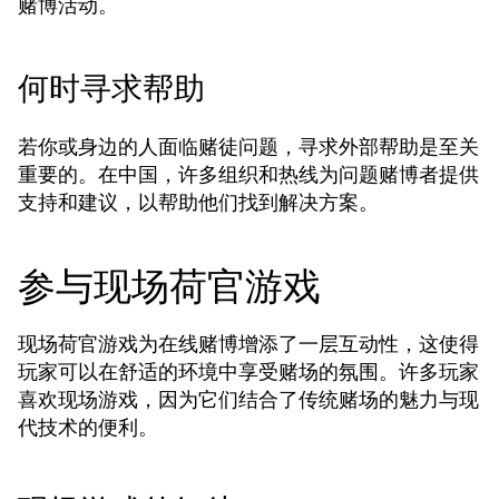
赌博活动。
何时寻求帮助
若你或身边的人面临赌徒问题，寻求外部帮助是至关
重要的。在中国，许多组织和热线为问题赌博者提供
支持和建议，以帮助他们找到解决方案。
参与现场荷官游戏
现场荷官游戏为在线赌博增添了一层互动性，这使得
玩家可以在舒适的环境中享受赌场的氛围。许多玩家
喜欢现场游戏，因为它们结合了传统赌场的魅力与现
代技术的便利。