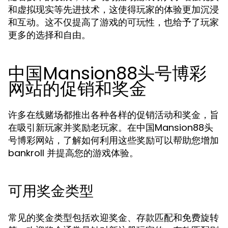
和虚拟现实等先进技术，这使得玩家的体验更加沉浸
和互动。这不仅提高了游戏的可玩性，也给予了玩家
更多的选择和自由。
中国Mansion88头号博彩
网站的促销和奖金
许多在线赌场都推出各种各样的促销活动和奖金，旨
在吸引新玩家并奖励老玩家。在中国Mansion88头
号博彩网站，了解如何利用这些奖励可以帮助您增加
bankroll 并提高您的游戏体验。
可用奖金类型
常见的奖金类型包括欢迎奖金、存款匹配和免费旋转